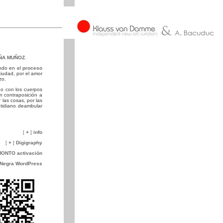
ÑA MUÑOZ
.
ando en el
proceso
ciudad, por el amor
zo.
eo con los cuerpos
n contraposición a
las cosas, por las
otidiano deambular
[
+
]
info
[
+
]
Digigraphy
ONTO activación
 Negra WordPress