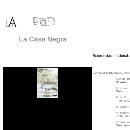
La Casa Negra
Referencias e historial 
LA NOCHE BLANCA... ACCI
Circuito 
Navarro
.
1ª acción
Onís
.
2ª acción
h. en la
Ca
3ª acción
4ª acción
21:00 en
Producció
Onís
; Ayu