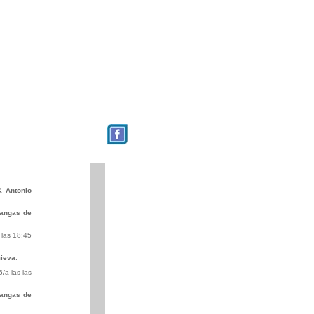
&
Antonio
angas de
 las 18:45
ieva
.
a las las
angas de