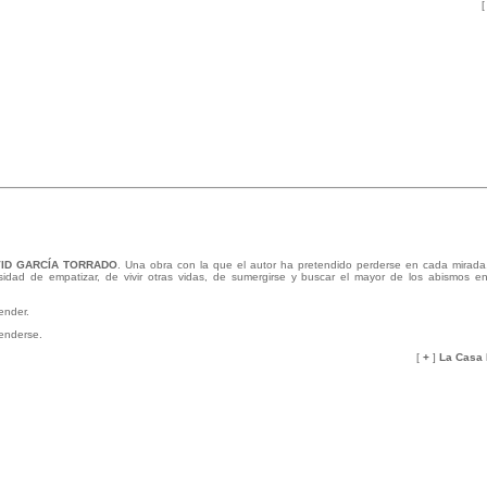
VID GARCÍA TORRADO
. Una obra con la que el autor ha pretendido perderse en cada mirada,
idad de empatizar, de vivir otras vidas, de sumergirse y buscar el mayor de los abismos en 
ender.
enderse.
[
+
]
La Casa