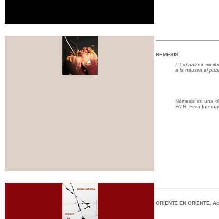
NEMESIS
(..) el dolor a tra
a la náusea al públ
Némesis es una ob
FAIR! Feria Intern
ORIENTE EN ORIENTE. Act