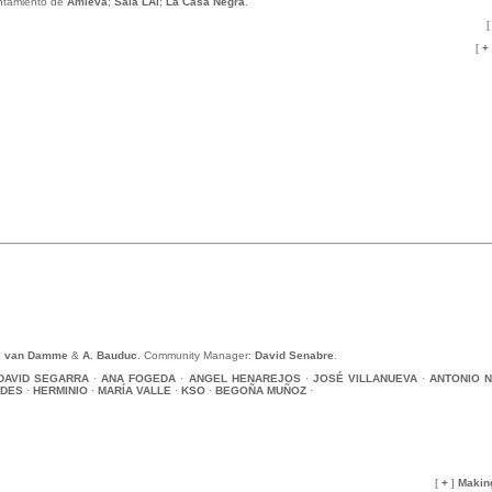
ntamiento de
Amieva
;
Sala LAi
;
La Casa Negra
.
[
[
+
s van Damme
&
A. Bauduc
. Community Manager:
David Senabre
.
DAVID SEGARRA
·
ANA FOGEDA
·
ANGEL HENAREJOS
·
JOSÉ VILLANUEVA
·
ANTONIO 
ADES
·
HERMINIO
·
MARÍA VALLE
·
KSO
·
BEGOÑA MUÑOZ
·
[
+
]
Makin