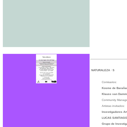
NATURALEZA · S
Comisarios:
Kosme de Baraña
Klauss van Dam
Community Manag
Artistas invitados:
Investigadores Ar
LUCAS SANTIAG
Grupo de Investig