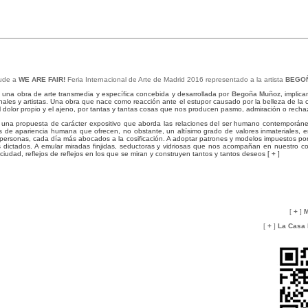
ude a
WE ARE FAIR!
Feria Internacional de Arte de Madrid 2016 representado a la artista
BEGO
 una obra de arte transmedia y específica concebida y desarrollada por
Begoña Muñoz
, implic
onales y artistas. Una obra que nace como reacción ante el estupor causado por la belleza de la 
el dolor propio y el ajeno, por tantas y tantas cosas que nos producen pasmo, admiración o recha
 una propuesta de carácter expositivo que aborda las relaciones del ser humano contemporán
os de apariencia humana que ofrecen, no obstante, un altísimo grado de valores inmateriales, e
 personas, cada día más abocados a la cosificación. A adoptar patrones y modelos impuestos por 
s dictados. A emular miradas finjidas, seductoras y vidriosas que nos acompañan en nuestro c
a ciudad, reflejos de reflejos en los que se miran y construyen tantos y tantos deseos [
+
]
[
+
]
M
[
+
]
La Casa