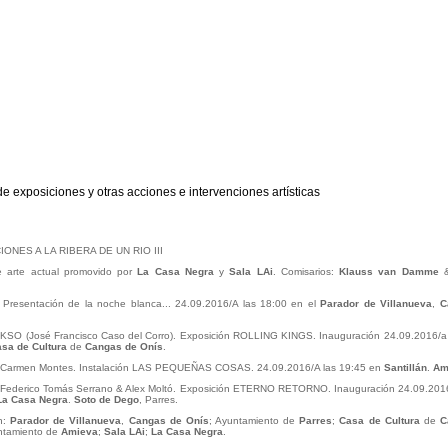
de exposiciones y otras acciones e intervenciones artísticas
ONES A LA RIBERA DE UN RIO III
de arte actual promovido por
La Casa Negra
y
Sala LAi
. Comisarios:
Klauss van Damme
: Presentación de la noche blanca... 24.09.2016/A las 18:00 en el
Parador de Villanueva
,
C
: KSO (José Francisco Caso del Corro). Exposición ROLLING KINGS. Inauguración 24.09.2016/a
sa de Cultura
de
Cangas de Onís
.
: Carmen Montes. Instalación LAS PEQUEÑAS COSAS. 24.09.2016/A las 19:45 en
Santillán
.
Am
: Federico Tomás Serrano & Alex Moltó. Exposición ETERNO RETORNO. Inauguración 24.09.2016/
La Casa Negra
.
Soto de Dego
, Parres.
n:
Parador de Villanueva
,
Cangas de Onís
; Ayuntamiento de
Parres
;
Casa de Cultura
de
C
ntamiento de
Amieva
;
Sala LAi
;
La Casa Negra
.