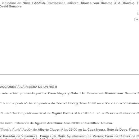
n individual de
NONI LAZAGA
. Comisariado artístico:
Klauss van Damme
&
A. Bauduc
. 
David Senabre
.
[
[
+
ACCIONES A LA RIBERA DE UN RIO II
de arte actual promovido por
La Casa Negra
y
Sala LAi
. Comisarios:
Klauss van Damme
 "La ironía poética". Acción poética de
Jesús Urceloy
. A las 18:00 en el
Parador de Villanuev
 "Luisa". Acción poético-musical de
Miguel García
. A las 19:00 h. en la
Casa de Cultura
de
C
 "Nubes". Instalación de
Agustín Aramburu
. A las 20:00 en
Santillán
.
Amieva
.
 "Poesía Punk". Acción de
Alberto Claver
. A las 21:00 en
La Casa Negra
.
Soto de Dego
, Parres
n:
Parador de Villanueva
,
Cangas de Onís
; Ayuntamiento de
Parres
;
Casa de Cultura
de
C