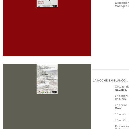
Exposició
Manager:
LA NOCHE EN BLANCO...
Circuito 
Navarro
.
1ª acción:
de Onís
.
2ª acción:
Onís
.
3ª acción:
4ª acción:
Producció