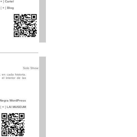
[
+
]
Cartel
[
+
]
Blog
Solo Show
 en cada historia.
el interior de las
 Negra WordPress
[
+
]
LAI MUSEUM