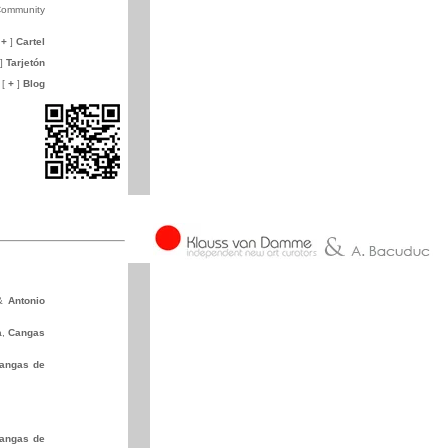
Community
+
]
Ca
rtel
]
Tarjetón
[
+
]
Blog
&
Antonio
a
,
Cangas
angas de
.
angas de