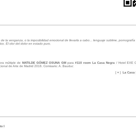
vés de la venganza, o la imposibilidad emocional de llevarla a cabo... lenguaje sublime, pornografía 
ico. El olor del dolor en estado puro.
ra múltiple de
MATILDE GÓMEZ OSUNA GM
para
#110 room La Casa Negra
/ Hotel EXE C
acional de Arte de Madrid 2016. Comisario: A. Bauduc
[
+
]
La Casa
o I