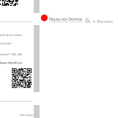
para llevar incluso
a bauduc
entral*** WE ARE
 Negra WordPress
Solo Show