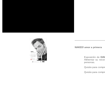
NAKED! amor a primera
Exposición de
DA
Alimentar su neces
personas.
Quizás para compr
Quizás para compr