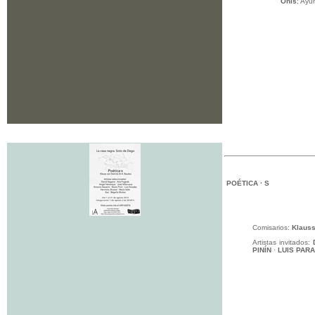
Onís
; Ayu
POÉTICA · S
Comisarios:
Klaus
Artistas invitados:
PINÍN
·
LUIS PAR