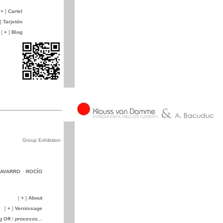
+
]
Cartel
]
Tarjetón
[
+
]
Blog
Group Exhibition
NAVARRO
·
ROCÍO
[
+
]
About
[
+
]
Vernissage
g Off
/
procesos...