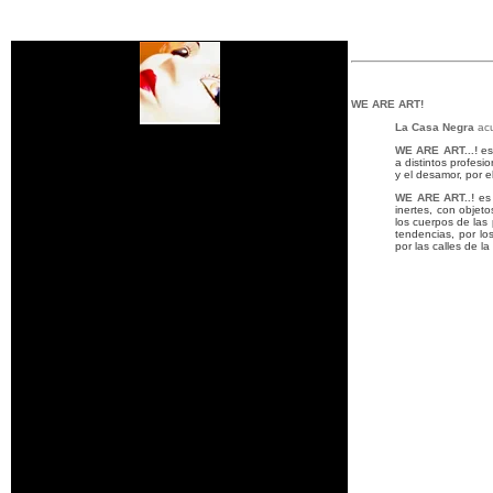
WE ARE ART!
La Casa Negra
ac
WE ARE ART...!
es
a distintos profesi
y el desamor, por 
WE ARE ART..!
es
inertes, con objet
los cuerpos de las
tendencias, por lo
por las calles de l