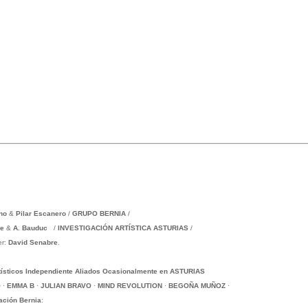
no
&
Pilar Escanero
/
GRUPO BERNIA
/
me
&
A. Bauduc
/
INVESTIGACIÓN ARTÍSTICA ASTURIAS
/
er:
David Senabre
.
tísticos Independiente Aliados Ocasionalmente en ASTURIAS
O
·
EMMA B
·
JULIAN BRAVO
·
MIND REVOLUTION
·
BEGOÑA MUÑOZ
·
ación Bernia
: