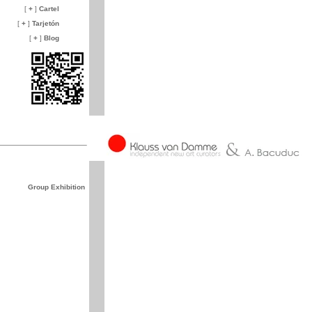
[
+
]
Cartel
[
+
]
Tarjetón
[
+
]
Blog
Group Exhibition