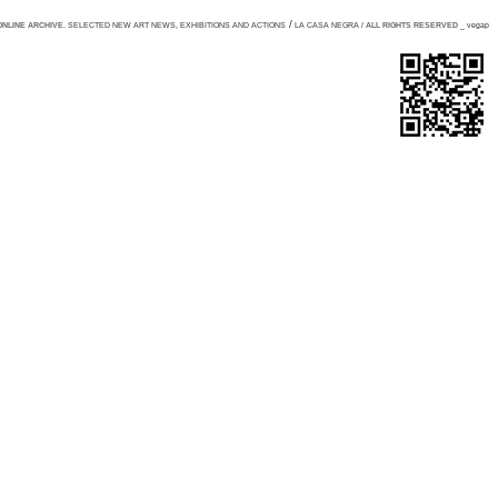
/
NLINE ARCHIVE
. SELECTED NEW ART NEWS, EXHIBITIONS AND ACTIONS
LA CASA NEGRA /
ALL RIGHTS RESERVED
_ vegap