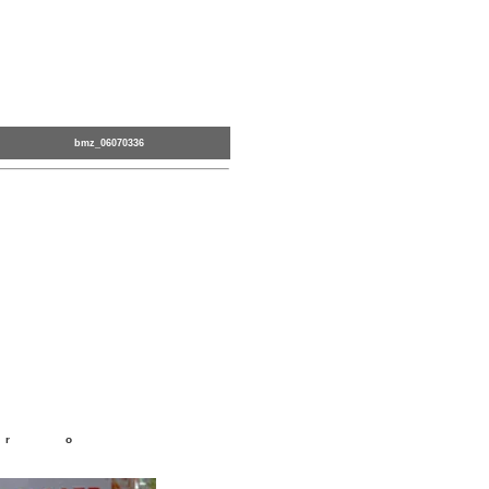
bmz_06070336
r o