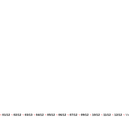
¬
01/12
¬
02/12
¬
03/13
¬
04/12
¬
05/12
¬
06/12
¬
07/12
¬
09/12
¬
10/12
¬
11/12
¬
12/12
¬
Vi