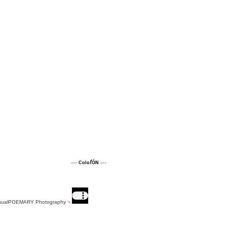
f
Colo
ÓN
>>>
>>>
sualPOEMARY Photography
¬