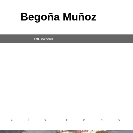
Begoña Muñoz
bmz_06073068
 a j e s o n o 