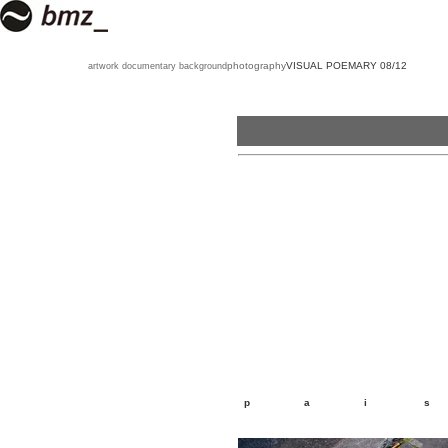
photography
VISUAL POEMARY 08/12
artwork documentary background
p a i s