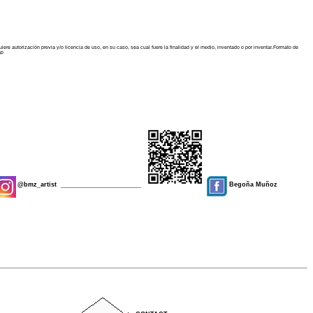
iere autorización previa y/o licencia de uso, en su caso, sea cual fuere la finalidad y el medio, inventado o por inventar.Formato de
ap
@bmz_artist
_______________________
Begoña Muñoz