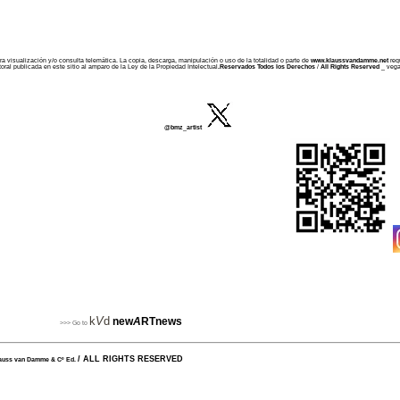
 visualización y/o consulta telemática. La copia, descarga, manipulación o uso de la totalidad o parte de
www.klaussvandamme.net
requ
ral publicada en este sitio al amparo de la Ley de la Propiedad Intelectual
.Reservados Todos los Derechos
/
All Rights Reserved
_ veg
@bmz_artist
k
V
d
new
A
RTnews
>>>
Go to
/ ALL RIGHTS RESERVED
auss van Damme & Cº Ed.