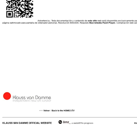
Advertencia.- Toda documentación y contenido de
este sitio
web está disponible exclusivamente para
página optimizado para pantalla de ordenador personal, Resolución 800x600. Requiere
Macromedia Flash Player.
Compilación web auto
site
<<<
Volver
/
Back to the HOME
KLAUSS VAN DAMME OFFICIAL WEBSITE
a web
ARTin progress
Kl