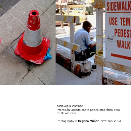
sidewalk closed
Impresión lambda sobre papel fotográfico brillo
53,33x40 cms.
Photography ©
Begoña Muñoz
. New York 2003