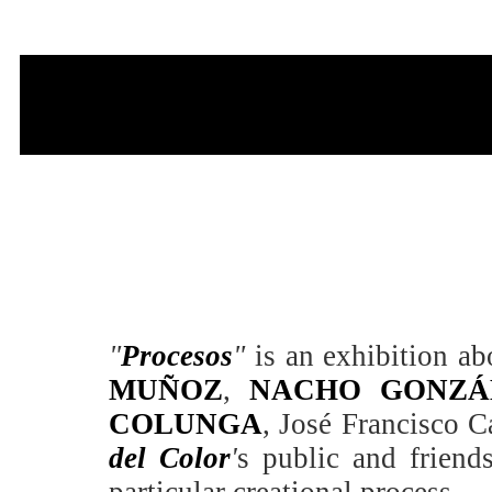
"
Procesos
"
is an exhibition abo
MUÑOZ
,
NACHO GONZÁ
COLUNGA
, José Francisco C
del Color
'
s public and friend