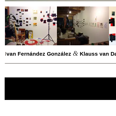
&
I
van Fernández González
Klauss van 
___________________________________