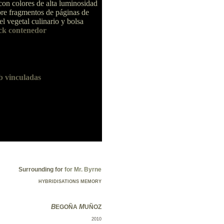
con colores de alta luminosidad
obre fragmentos de páginas de
vegetal culinario y bolsa
k contenedor
b vinculadas
Surrounding for
for Mr. Byrne
HYBRIDISATIONS
MEMORY
B
M
EGOÑA
UÑOZ
2010