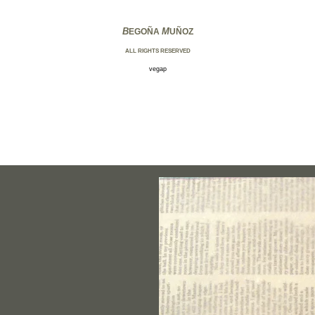
B
M
EGOÑA
UÑOZ
ALL RIGHTS RESERVED
vegap