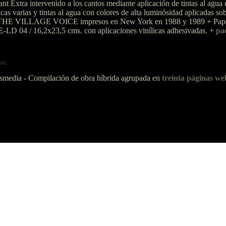
t Extra intervenido a los cantos mediante aplicación de tintas al agua 
licas varias y tintas al agua con colores de alta luminósidad aplicadas s
io THE VILLAGE VOICE impresos en New York en 1988 y 1989 + Papel 
 PE-LD 04 / 16,2x23,5 cms. con aplicaciones vinílicas adhesivadas. +
pac
UAL
ansmedia - Compilación de obra híbrida agrupada en
treinta páginas we