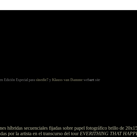
 en Edición Especial para
sinedie7
y
Klauss van Damme
web
art
site
s híbridas secuenciales fijadas sobre papel fotográfico brillo de 20x15
as por la artista en el transcurso del tour
EVERITHING THAT HAPP