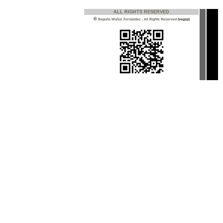
ALL RIGHTS RESERVED
©
Begoña Muñoz Fernández
-
All Rights Reserved
(vegap)