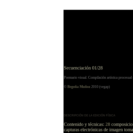
Secuenciación 01/28
Poemario visual. Compilación artística procesual
©
Begoña Muñoz
2010 (vegap)
DESCRIPCIÓN DE LA EDICIÓN FÍSICA
Contenido y técnicas:
28
composicione
capturas electrónicas de imagen tomad