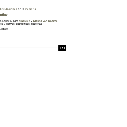
Hibridaciones
de la
memoria
uñoz
ón Especial para
sineDie7
y
Klauss van Damme
es y derivas electrónicas aleatorias /
n 01/28
[
+
]