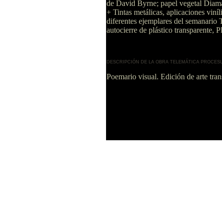
de David Byrne; papel vegetal Diaman
+ Tintas metálicas, aplicaciones viní
diferentes ejemplares del semanar
autocierre de plástico transparente,
DESCRIPCIÓN DE LA OBRA TELEMÁTICA PROCES
Poemario visual. Edición de arte tr