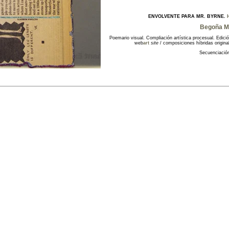
ENVOLVENTE PARA MR. BYRNE.
Begoña M
Poemario visual. Compliación artística procesual. Edici
web
art
site
/ composiciones híbridas original
Secuenciació